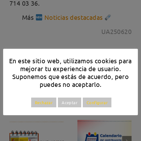
714 03 36.
Más
Noticias destacadas
UA250620
En este sitio web, utilizamos cookies para
¡Comparte esta historia, elige tu plataforma!
mejorar tu experiencia de usuario.
Suponemos que estás de acuerdo, pero
Facebook
X
LinkedIn
puedes no aceptarlo.
Rechazar
Aceptar
Configurar
Artículos relacionados