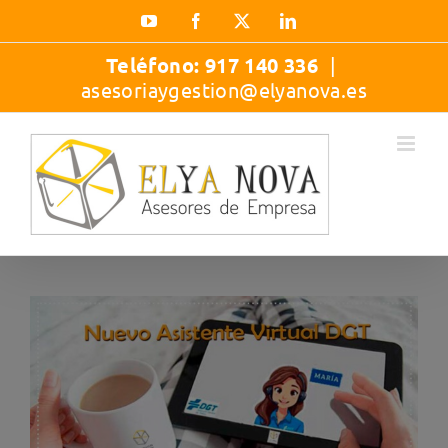
Saltar
YouTube
Facebook
X
LinkedIn
al
contenido
Teléfono:
917 140 336
|
asesoriaygestion@elyanova.es
Ver
imagen
más
grande