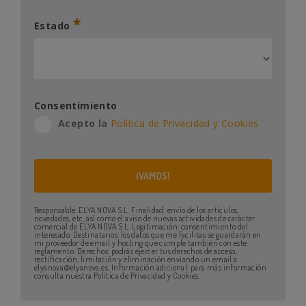
*
Estado
Consentimiento
Acepto la
Política de Privacidad y Cookies
Responsable: ELYA NOVA S.L. Finalidad: envío de los artículos,
novedades, etc, así como el aviso de nuevas actividades de carácter
comercial de ELYA NOVA S.L. Legitimación: consentimiento del
interesado. Destinatarios: los datos que me facilitas se guardarán en
mi proveedor de email y hosting que cumple también con este
reglamento. Derechos: podrás ejercer tus derechos de acceso,
rectificación, limitación y eliminación enviando un email a
elyanova@elyanova.es. Información adicional: para más información
consulta nuestra Política de Privacidad y Cookies.