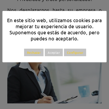
Nos desplazarnos hasta su empresa o
trabajamos en nuestro propio despacho,
En este sitio web, utilizamos cookies para
en función de la tarea a desarrollar y de
mejorar tu experiencia de usuario.
sus necesidades específicas.
Suponemos que estás de acuerdo, pero
puedes no aceptarlo.
Rechazar
Aceptar
Configurar