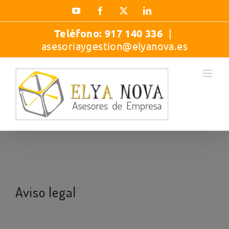
Saltar
YouTube
Facebook
X
LinkedIn
al
contenido
Teléfono:
917 140 336
|
asesoriaygestion@elyanova.es
Aviso legal