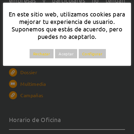
empresas y particulares no tengan
preocupaciones añadidas en la gestión
En este sitio web, utilizamos cookies para
de sus negocios.
mejorar tu experiencia de usuario.
Suponemos que estás de acuerdo, pero
puedes no aceptarlo.
Datos de interés
Rechazar
Aceptar
Configurar
Área privada
Dossier
Multimedia
Campañas
Horario de Oficina