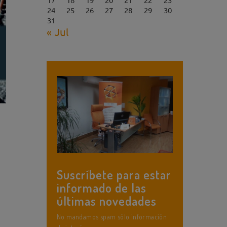
24
25
26
27
28
29
30
31
« Jul
Suscríbete para estar
informado de las
últimas novedades
No mandamos spam sólo información