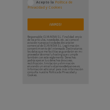
Acepto la
Política de
Privacidad y Cookies
Responsable: ELYA NOVA S.L. Finalidad: envío
de los artículos, novedades, etc, así como el
aviso de nuevas actividades de carácter
comercial de ELYA NOVA S.L. Legitimación:
consentimiento del interesado. Destinatarios:
los datos que me facilitas se guardarán en mi
proveedor de email y hosting que cumple
también con este reglamento. Derechos:
podrás ejercer tus derechos de acceso,
rectificación, limitación y eliminación
enviando un email a elyanova@elyanova.es.
Información adicional: para más información
consulta nuestra Política de Privacidad y
Cookies.