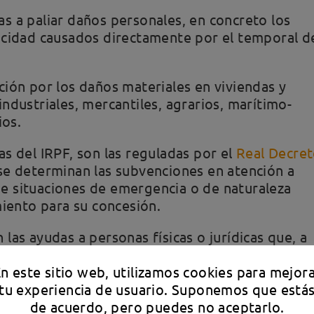
s a paliar daños personales, en concreto los
acidad causados directamente por el temporal d
ión por los daños materiales en viviendas y
ndustriales, mercantiles, agrarios, marítimo-
ios.
s del IRPF, son las reguladas por el
Real Decre
 se determinan las subvenciones en atención a
e situaciones de emergencia o de naturaleza
miento para su concesión.
las ayudas a personas físicas o jurídicas que, a
a Administración General del Estado, hayan
es o bienes para las labores de superación de l
n este sitio web, utilizamos cookies para mejor
tu experiencia de usuario. Suponemos que está
de acuerdo, pero puedes no aceptarlo.