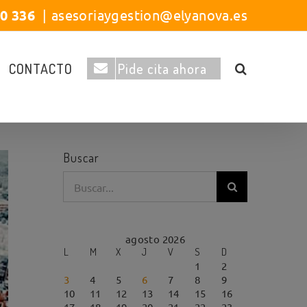
40 336
|
asesoriaygestion@elyanova.es
CONTACTO
Pide cita ahora
Buscar
Buscar:
agosto 2026
L
M
X
J
V
S
D
1
2
3
4
5
6
7
8
9
10
11
12
13
14
15
16
17
18
19
20
21
22
23