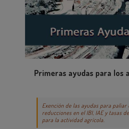
Primeras ayudas para los 
Exención de las ayudas para paliar
reducciones en el IBI, IAE y tasas 
para la actividad agrícola.