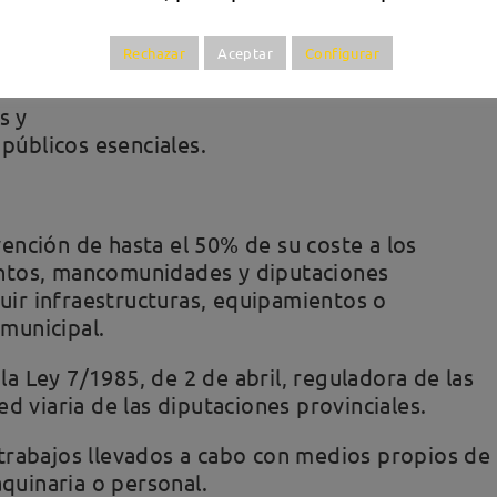
resarcidos los gastos acometidos para hacer
subvencionadas aquellas actuaciones inaplazable
Rechazar
Aceptar
Configurar
s y
 públicos esenciales.
ención de hasta el 50% de su coste a los
ntos, mancomunidades y diputaciones
tuir infraestructuras, equipamientos o
 municipal.
 la Ley 7/1985, de 2 de abril, reguladora de las
d viaria de las diputaciones provinciales.
trabajos llevados a cabo con medios propios de
aquinaria o personal.