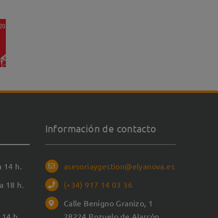
Información de contacto
a 14 h.
asesoriaygestion@elyanova.es
a 18 h.
(+34) 917 14 03 36
Calle Benigno Granizo, 1
 14 h.
28224 Pozuelo de Alarcón