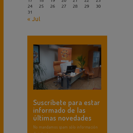
24
25
26
27
28
29
30
31
« Jul
Suscríbete para estar
informado de las
últimas novedades
No mandamos spam sólo información