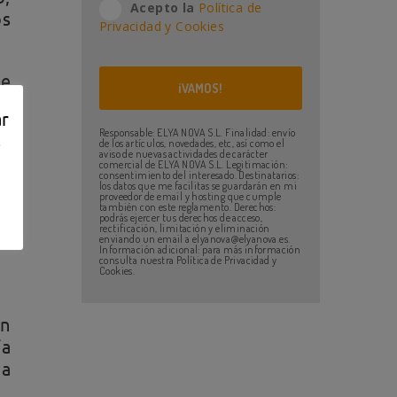
Acepto la
Política de
os
Privacidad y Cookies
de
de
ar
Responsable: ELYA NOVA S.L. Finalidad: envío
s
de los artículos, novedades, etc, así como el
aviso de nuevas actividades de carácter
comercial de ELYA NOVA S.L. Legitimación:
consentimiento del interesado. Destinatarios:
los datos que me facilitas se guardarán en mi
proveedor de email y hosting que cumple
también con este reglamento. Derechos:
podrás ejercer tus derechos de acceso,
en
rectificación, limitación y eliminación
enviando un email a elyanova@elyanova.es.
Información adicional: para más información
consulta nuestra Política de Privacidad y
Cookies.
en
ía
ia