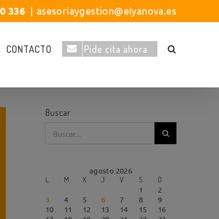
40 336
|
asesoriaygestion@elyanova.es
CONTACTO
Pide cita ahora
Buscar
Buscar:
agosto 2026
L
M
X
J
V
S
D
1
2
3
4
5
6
7
8
9
10
11
12
13
14
15
16
17
18
19
20
21
22
23