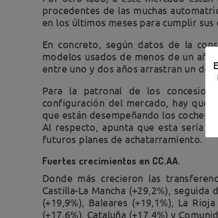
procedentes de las muchas automatric
en los últimos meses para cumplir sus 
En concreto, según datos de la cons
modelos usados de menos de un año d
E
entre uno y dos años arrastran un défi
Para la patronal de los concesiona
configuración del mercado, hay que v
que están desempeñando los coches us
Al respecto, apunta que esta sería la
futuros planes de achatarramiento.
Fuertes crecimientos en CC.AA.
Donde más crecieron las transferenc
Castilla-La Mancha (+29,2%), seguida 
(+19,9%), Baleares (+19,1%), La Rioj
(+17,6%), Cataluña (+17,4%) y Comuni