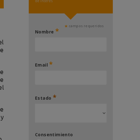
de interés
*
campos requeridos
*
Nombre
el
de
*
Email
de
ue
el
*
Estado
de
uy
Consentimiento
o,