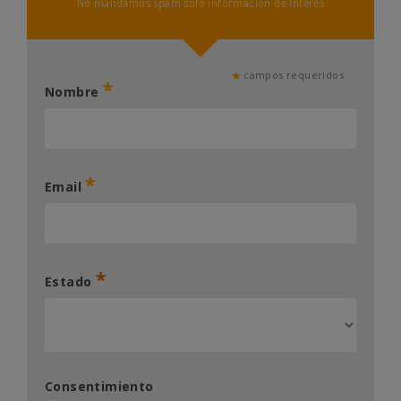
No mandamos spam sólo información de interés
*
campos requeridos
*
Nombre
*
Email
*
Estado
Consentimiento