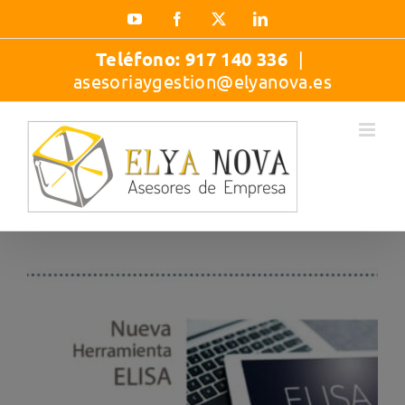
Saltar
YouTube
Facebook
X
LinkedIn
al
contenido
Teléfono:
917 140 336
|
asesoriaygestion@elyanova.es