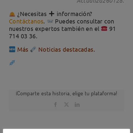
Actualiza260128.
¿Necesitas
información?
Contáctanos
.
Puedes consultar con
nuestros expertos también en el
91
714 03 36.
Más
Noticias destacadas
.
¡Comparte esta historia, elige tu plataforma!
Facebook
X
LinkedIn
Artículos relacionados