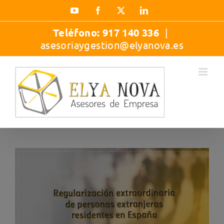
Saltar
YouTube
Facebook
X
LinkedIn
al
contenido
Teléfono:
917 140 336
|
asesoriaygestion@elyanova.es
Ver
imagen
más
grande