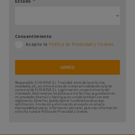
*
Estado
Consentimiento
Acepto la
Política de Privacidad y Cookies
Responsable: ELYA NOVA S.L. Finalidad: envío de los artículos,
novedades, etc, así como el aviso de nuevas actividades de carácter
comercial de ELYA NOVA S.L. Legitimación: consentimiento del
interesado. Destinatarios: los datos que me facilitas se guardarán en
mi proveedor de email y hosting que cumple también con este
reglamento. Derechos: podrás ejercer tus derechos de acceso,
rectificación, limitación y eliminación enviando un email a
elyanova@elyanova.es. Información adicional: para más información
consulta nuestra Política de Privacidad y Cookies.