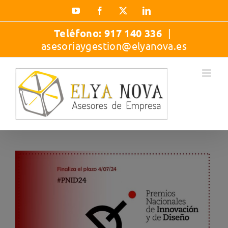
Saltar
YouTube
Facebook
X
LinkedIn
al
contenido
Teléfono:
917 140 336
|
asesoriaygestion@elyanova.es
Ver
imagen
más
grande