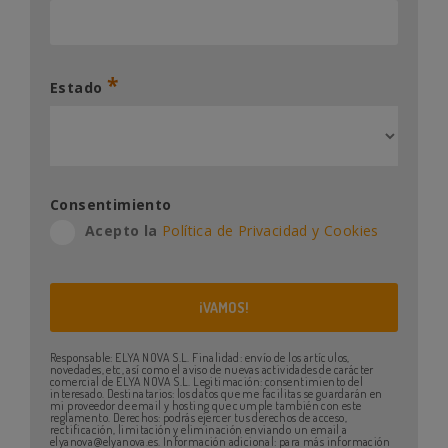
*
Estado
Consentimiento
Acepto la
Política de Privacidad y Cookies
Responsable: ELYA NOVA S.L. Finalidad: envío de los artículos,
novedades, etc, así como el aviso de nuevas actividades de carácter
comercial de ELYA NOVA S.L. Legitimación: consentimiento del
interesado. Destinatarios: los datos que me facilitas se guardarán en
mi proveedor de email y hosting que cumple también con este
reglamento. Derechos: podrás ejercer tus derechos de acceso,
rectificación, limitación y eliminación enviando un email a
elyanova@elyanova.es. Información adicional: para más información