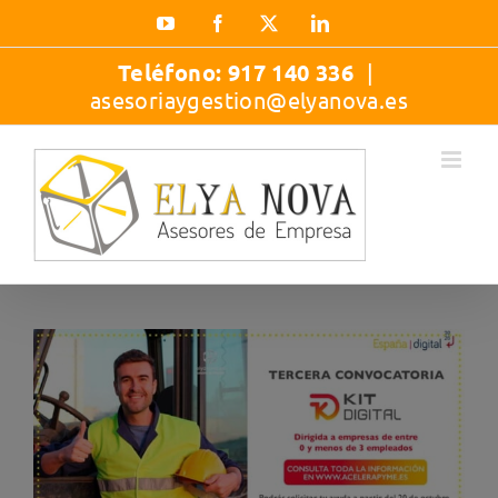
Saltar
YouTube
Facebook
X
LinkedIn
al
contenido
Teléfono:
917 140 336
|
asesoriaygestion@elyanova.es
Ver
imagen
más
grande