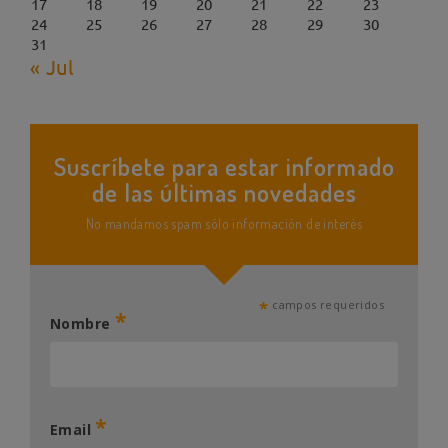
17
18
19
20
21
22
23
24
25
26
27
28
29
30
31
« Jul
Suscríbete para estar informado
de las últimas novedades
No mandamos spam sólo información de interés
*
campos requeridos
*
Nombre
*
Email