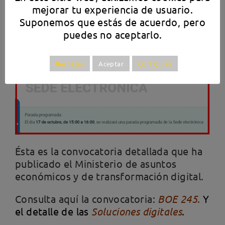
mejorar tu experiencia de usuario.
Suponemos que estás de acuerdo, pero
La convocatoria.
puedes no aceptarlo.
Rechazar
Aceptar
Configurar
Ésta es la convocatoria detallada que ha
publicado el Ministerio de asuntos
económicos y de transformación digital.
Consulta aquí la convocatoria:
BOE 245
.
Y
el detalle de las
Soluciones digitales
.