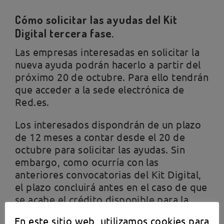
Cómo solicitar las ayudas del Kit
Digital tercera fase.
Las empresas interesadas en solicitar la
nueva ayuda podrán hacerlo a partir del
próximo 20 de octubre. Para ello tendrán
que acceder a la sede electrónica de
Red.es.
Los interesados dispondrán de un plazo
de 12 meses a contar desde el 20 de
octubre para solicitar las ayudas. Sin
embargo, como ocurría con las
anteriores convocatorias del Kit Digital,
el plazo concluirá antes en el caso de que
se acabe el crédito disponible para la
subvención.
En este sitio web, utilizamos cookies para