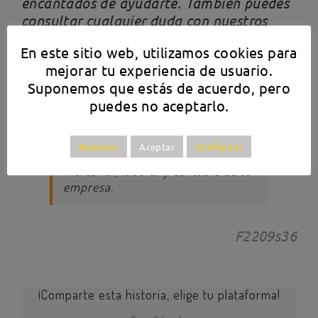
encantados de ayudarte. También puedes
consultar cualquier duda con nuestros
expertos en el 91 714 03 36.
En este sitio web, utilizamos cookies para
mejorar tu experiencia de usuario.
Previo
◄ Actualidad ►
Suponemos que estás de acuerdo, pero
Destacados
puedes no aceptarlo.
Estarás informado puntualmente
sobre las novedades normativas
Rechazar
Aceptar
Configurar
que afectan a los ámbitos fiscal,
mercantil, laboral y contable de tu
empresa.
F2209s36
¡Comparte esta historia, elige tu plataforma!