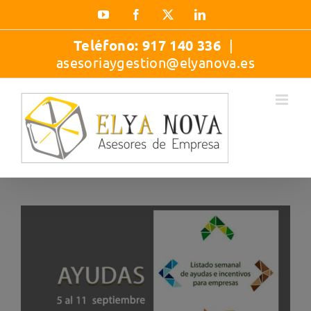
Saltar
YouTube
Facebook
X
LinkedIn
al
contenido
Teléfono:
917 140 336
|
asesoriaygestion@elyanova.es
Ver
imagen
más
grande