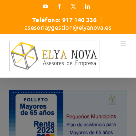
Saltar
YouTube
Facebook
X
LinkedIn
al
contenido
Teléfono:
917 140 336
|
asesoriaygestion@elyanova.es
Ver
imagen
más
grande