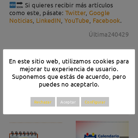
Si quieres recibir más artículos
como este, pásate:
Twitter
,
Google
Noticias
,
LinkedIN
,
YouTube
,
Facebook
.
Última240429
En este sitio web, utilizamos cookies para
¡Comparte esta historia, elige tu plataforma!
mejorar tu experiencia de usuario.
Suponemos que estás de acuerdo, pero
Facebook
X
LinkedIn
puedes no aceptarlo.
Rechazar
Aceptar
Configurar
Artículos relacionados