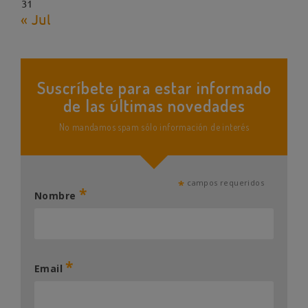
31
« Jul
Suscríbete para estar informado
de las últimas novedades
No mandamos spam sólo información de interés
*
campos requeridos
*
Nombre
*
Email