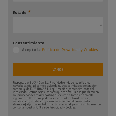
*
Estado
Consentimiento
Acepto la
Política de Privacidad y Cookies
Responsable: ELYA NOVA S.L. Finalidad: envío de los artículos,
novedades, etc, así como el aviso de nuevas actividades de carácter
comercial de ELYA NOVA S.L. Legitimación: consentimiento del
interesado. Destinatarios: los datos que me facilitas se guardarán en
mi proveedor de email y hosting que cumple también con este
reglamento. Derechos: podrás ejercer tus derechos de acceso,
rectificación, limitación y eliminación enviando un email a
elyanova@elyanova.es. Información adicional: para más información
consulta nuestra Política de Privacidad y Cookies.